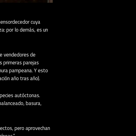
i ensordecedor cuya
za: por lo demás, es un
 de vendedores de
as primeras parejas
anura pampeana. Y esto
ción año tras año).
species autóctonas.
balanceado, basura,
nsectos, pero aprovechan
íneas.”