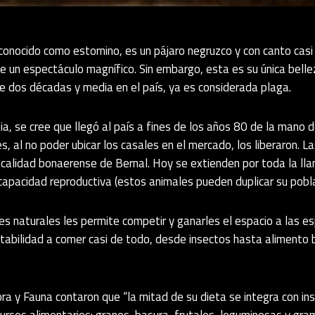
 conocido como estornino, es un pájaro negruzco y con canto cas
e un espectáculo magnífico. Sin embargo, esta es su única belle
e dos décadas y media en el país, ya es considerada plaga.
sia, se cree que llegó al país a fines de los años 80 de la mano
, al no poder ubicar los casales en el mercado, los liberaron. L
ocalidad bonaerense de Bernal. Hoy se extienden por toda la ll
 capacidad reproductiva (estos animales pueden duplicar su pobla
s naturales les permite competir y ganarles el espacio a las e
tabilidad a comer casi de todo, desde insectos hasta alimento 
ora y Fauna contaron que “la mitad de su dieta se integra con i
rsos alimentarios: granos, basura, frutales, leguminosas y gram